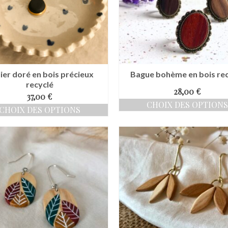
lier doré en bois précieux
Bague bohème en bois rec
recyclé
28,00
€
37,00
€
CHOIX DES OPTIONS
CHOIX DES OPTIONS
Ce
Ce
produit
produit
a
a
plusieurs
plusieurs
variations.
variations.
Les
Les
options
options
peuvent
peuvent
être
être
choisies
choisies
sur
sur
la
la
page
page
du
du