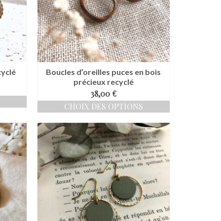
yclé
Boucles d’oreilles puces en bois
précieux recyclé
38,00
€
CHOIX DES OPTIONS
Ce
produit
a
plusieurs
variations.
Les
options
peuvent
être
choisies
sur
la
page
du