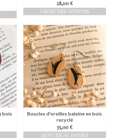
28,00
€
CHOIX DES OPTIONS
Ce
produit
a
plusieurs
variations.
Les
options
peuvent
être
choisies
sur
la
page
du
produit
n bois
Boucles d’oreilles baleine en bois
recyclé
35,00
€
AJOUTER AU PANIER