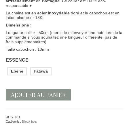
artisanalement
en
Bretagne
. Ce collier est 100% éco-
responsable ♥
La chaine est en
acier inoxydable
doré et le cabochon est en
laiton plaqué or 18K.
Dimensions :
Longueur collier : 50cm (merci de m’envoyer une note lors de la
commande si vous souhaitez une longueur différente, pas de
frais supplémentaires)
Taille cabochon : 10mm
ESSENCE
Ebène
Patawa
AJOUTER AU PANIER
UGS :
ND
Catégorie :
Bijoux bois