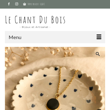
Votre panier
-
0,00
€
Menu