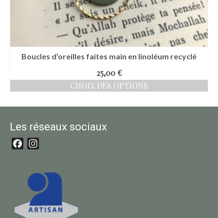
Boucles d’oreilles faites main en linoléum recyclé
25,00
€
CHOIX DES OPTIONS
Ce
produit
a
plusieurs
Les réseaux sociaux
variations.
Les
options
Facebook
Instagram
peuvent
être
choisies
sur
la
page
du
produit