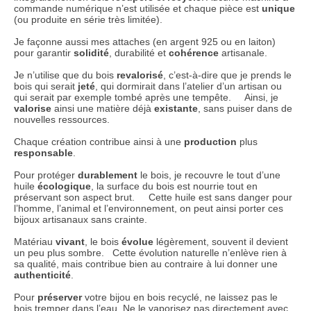
commande numérique n’est utilisée et chaque pièce est
unique
(ou produite en série très limitée).
Je façonne aussi mes attaches (en argent 925 ou en laiton)
pour garantir
solidité
, durabilité et
cohérence
artisanale.
Je n’utilise que du bois
revalorisé
, c’est-à-dire que je prends le
bois qui serait
jeté
, qui dormirait dans l’atelier d’un artisan ou
qui serait par exemple tombé après une tempête. Ainsi, je
valorise
ainsi une matière déjà
existante
, sans puiser dans de
nouvelles ressources.
Chaque création contribue ainsi à une
production
plus
responsable
.
Pour protéger
durablement
le bois, je recouvre le tout d’une
huile
écologique
, la surface du bois est nourrie tout en
préservant son aspect brut. Cette huile est sans danger pour
l’homme, l’animal et l’environnement, on peut ainsi porter ces
bijoux artisanaux sans crainte.
Matériau
vivant
, le bois
évolue
légèrement, souvent il devient
un peu plus sombre. Cette évolution naturelle n’enlève rien à
sa qualité, mais contribue bien au contraire à lui donner une
authenticité
.
Pour
préserver
votre bijou en bois recyclé, ne laissez pas le
bois tremper dans l’eau. Ne le vaporisez pas directement avec