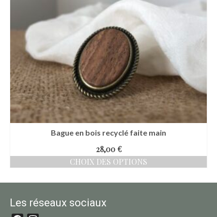
Bague en bois recyclé faite main
28,00
€
CHOIX DES OPTIONS
Ce
produit
a
plusieurs
Les réseaux sociaux
variations.
Les