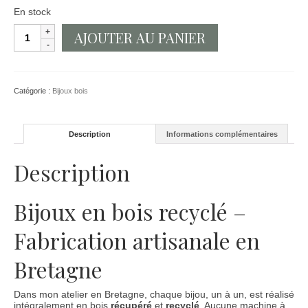
En stock
quantité
AJOUTER AU PANIER
de
Boucles
d'oreilles
en
bois
Catégorie :
Bijoux bois
recyclé
Description
Informations complémentaires
Description
Bijoux en bois recyclé –
Fabrication artisanale en
Bretagne
Dans mon atelier en Bretagne, chaque bijou, un à un, est réalisé
intégralement en bois
récupéré
et
recyclé
. Aucune machine à