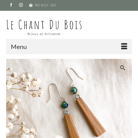
Votre panier
-
0,00
€
Menu