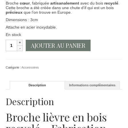
Broche
cœur
, fabriquée
artisanalement
avec du bois
recyclé
.
Cette broche a été créée dans une chute d’if qui est un bois
précieux
que l’on trouve en Europe.
Dimensions : 3cm
Attache en acier inoxydable.
En stock
quantité
AJOUTER AU PANIER
de
Broche
lièvre
en
bois
Catégorie :
Accessoires
précieux
recyclé
Description
Informations complémentaires
Description
Broche lièvre en bois