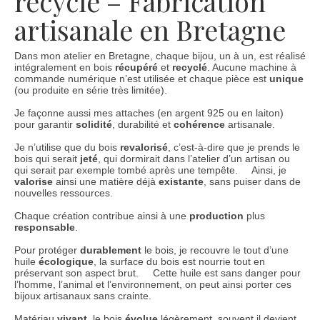
recyclé – Fabrication
artisanale en Bretagne
Dans mon atelier en Bretagne, chaque bijou, un à un, est réalisé
intégralement en bois
récupéré
et
recyclé
. Aucune machine à
commande numérique n’est utilisée et chaque pièce est
unique
(ou produite en série très limitée).
Je façonne aussi mes attaches (en argent 925 ou en laiton)
pour garantir
solidité
, durabilité et
cohérence
artisanale.
Je n’utilise que du bois
revalorisé
, c’est-à-dire que je prends le
bois qui serait
jeté
, qui dormirait dans l’atelier d’un artisan ou
qui serait par exemple tombé après une tempête. Ainsi, je
valorise
ainsi une matière déjà
existante
, sans puiser dans de
nouvelles ressources.
Chaque création contribue ainsi à une
production
plus
responsable
.
Pour protéger
durablement
le bois, je recouvre le tout d’une
huile
écologique
, la surface du bois est nourrie tout en
préservant son aspect brut. Cette huile est sans danger pour
l’homme, l’animal et l’environnement, on peut ainsi porter ces
bijoux artisanaux sans crainte.
Matériau
vivant
, le bois
évolue
légèrement, souvent il devient