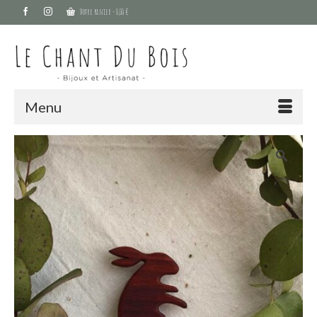
Votre panier
-
0,00
€
Menu