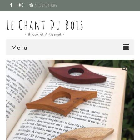
Votre panier
-
0,00
€
Menu