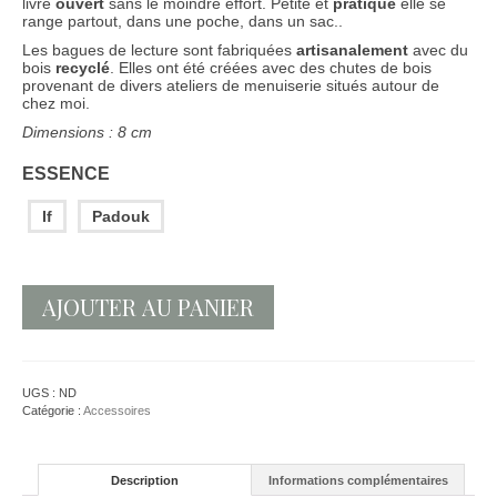
livre
ouvert
sans le moindre effort. Petite et
pratique
elle se
range partout, dans une poche, dans un sac..
Les bagues de lecture sont fabriquées
artisanalement
avec du
bois
recyclé
. Elles ont été créées avec des chutes de bois
provenant de divers ateliers de menuiserie situés autour de
chez moi.
Dimensions : 8 cm
ESSENCE
If
Padouk
AJOUTER AU PANIER
UGS :
ND
Catégorie :
Accessoires
Description
Informations complémentaires