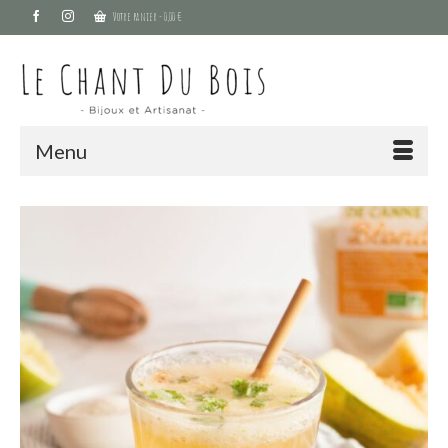
Votre panier
-
0,00
€
Menu