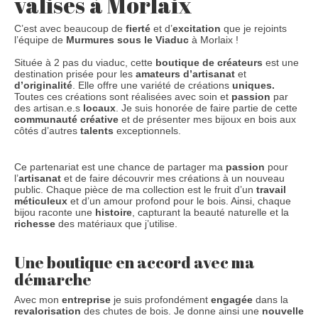
valises à Morlaix
C’est avec beaucoup de
fierté
et d’
excitation
que je rejoints
l’équipe de
Murmures sous le Viaduc
à Morlaix !
Située à 2 pas du viaduc, cette
boutique de créateurs
est une
destination prisée pour les
amateurs d’artisanat
et
d’originalité
. Elle offre une variété de créations
uniques.
Toutes ces créations sont réalisées avec soin et
passion
par
des artisan.e.s
locaux
. Je suis honorée de faire partie de cette
communauté créative
et de présenter mes bijoux en bois aux
côtés d’autres
talents
exceptionnels.
Ce partenariat est une chance de partager ma
passion
pour
l’
artisanat
et de faire découvrir mes créations à un nouveau
public. Chaque pièce de ma collection est le fruit d’un
travail
méticuleux
et d’un amour profond pour le bois. Ainsi, chaque
bijou raconte une
histoire
, capturant la beauté naturelle et la
richesse
des matériaux que j’utilise.
Une boutique en accord avec ma
démarche
Avec mon
entreprise
je suis profondément
engagée
dans la
revalorisation
des chutes de bois. Je donne ainsi une
nouvelle