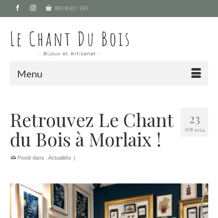
Votre panier
-
0,00
€
Menu
Retrouvez Le Chant
23
AVR 2024
du Bois à Morlaix !
Posté dans :
Actualités
|