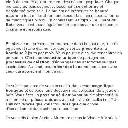
vie
à des matériaux autrement destinés au gaspillage. Chaque
morceau de bois est méticuleusement
sélectionné
et
transformé avec soin. Le but est de préserver sa
beauté
naturelle
tout en lui offrant une seconde chance sous la forme
de magnifiques bijoux. En choisissant les bijoux
Le Chant du
Bois
, vous contribuez également à promouvoir une économie
circulaire et responsable.
En plus de ma présence permanente dans la boutique, je suis
également ravie d’annoncer que je serais
présente à la
boutique
2 jours par mois. Vous pourrez ainsi me rencontrer en
personne. C’est une
occasion unique
de partager mon
processus de création
, d’
échanger
des anecdotes sur mes
inspirations. Au fond, pour
créer des liens
authentiques avec
ceux qui apprécient mon travail.
Je suis impatiente de vous accueillir dans cette
magnifique
boutique
et de vous faire découvrir ma collection de bijoux en
bois. Vous êtes un
passionné d’artisanat
ou simplement à la
recherche de
pièces uniques
à ajouter à votre collection ? Je
suis convaincue que vous trouverez quelque chose
d’exceptionnel dans cette belle boutique.
Je vous dis à bientôt chez Murmures sous le Viaduc à Morlaix !