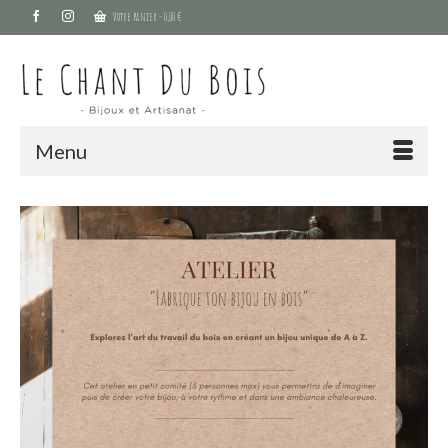
Votre panier
-
0,00
€
Menu