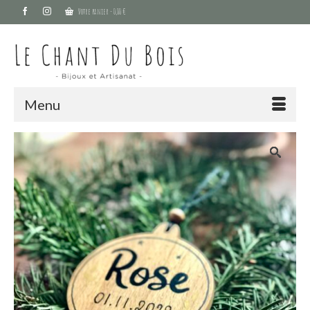
Votre panier
-
0,00
€
Menu