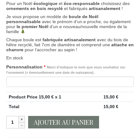
Pour un Noël
écologique
et
éco-responsable
choisissez des
ornements en bois recyclé
et fabriqués
artisanalement
!
Je vous propose un modèle de
boule de Noël
personnalisable
avec le prénom d’un.e proche, ou également
pour
le premier Noël
d’un.e nouveau/nouvelle membre de la
famille
Chaque boule est
fabriquée artisanalement
avec du bois de
hêtre recyclé, fait 7cm de diamètre et comprend une
attache en
chanvre
pour l’accrocher au sapin !
En stock
Personnalisation
*
Merci d'indiquer le nom que vous souhaitez sur
l'ornement (+ éventuellement une date de naissance).
Product Price
15,00
€ x 1
15,00
€
Total
15,00
€
quantité
AJOUTER AU PANIER
de
Décoration
personnalisée
de