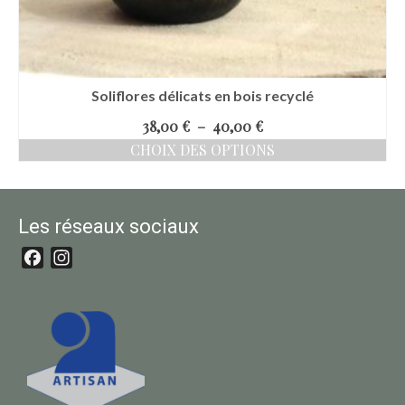
Soliflores délicats en bois recyclé
Plage
38,00
€
–
40,00
€
de
CHOIX DES OPTIONS
prix :
38,00 €
Ce
à
produit
40,00 €
a
plusieurs
Les réseaux sociaux
variations.
Les
options
Facebook
Instagram
peuvent
être
choisies
sur
la
page
du
produit