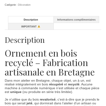
Noël
Catégorie :
Décoration
en
bois
Description
Informations complémentaires
IMPORTANT
Description
Ornement en bois
recyclé – Fabrication
artisanale en Bretagne
Dans mon atelier en Bretagne, chaque objet, un à un, est
réalisé intégralement en bois
récupéré
et
recyclé
. Aucune
machine à commande numérique n’est utilisée et chaque pièce
est
unique
(ou produite en série très limitée).
Je n’utilise que du bois
revalorisé
, c’est-à-dire que je prends le
bois qui serait
jeté
, qui dormirait dans l’atelier d’un artisan ou