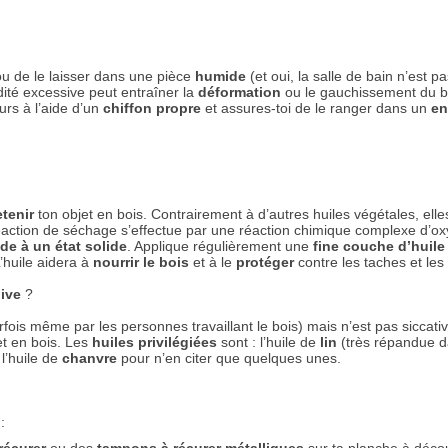
u de le laisser dans une pièce
humide
(et oui, la salle de bain n’est p
idité excessive peut entraîner la
déformation
ou le gauchissement du bo
urs à l’aide d’un
chiffon propre
et assures-toi de le ranger dans un
en
etenir
ton objet en bois. Contrairement à d’autres huiles végétales, elle
réaction de séchage s’effectue par une réaction chimique complexe d’ox
ide à un état solide
. Applique régulièrement une
fine couche d’huile
L’huile aidera à
nourrir le bois
et à le
protéger
contre les taches et les
live
?
parfois même par les personnes travaillant le bois) mais n’est pas siccativ
et en bois. Les
huiles privilégiées
sont : l’huile de
lin
(très répandue d
 l’huile de
chanvre
pour n’en citer que quelques unes.
s
: