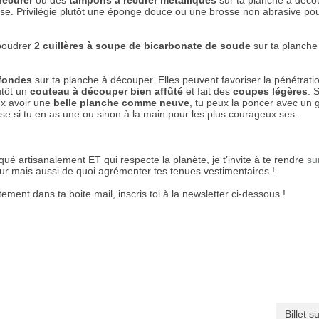
récurer
ou des
tampons à récurer métalliques
sur ta planche à déco
use. Privilégie plutôt une éponge douce ou une brosse non abrasive pou
upoudrer
2 cuillères à soupe de bicarbonate de soude
sur ta planche 
fondes
sur ta planche à découper. Elles peuvent favoriser la pénétrati
lutôt un
couteau à découper bien affûté
et fait des
coupes légères
. 
ux avoir une
belle planche comme neuve
, tu peux la poncer avec un 
se si tu en as une ou sinon à la main pour les plus courageux.ses.
qué artisanalement ET qui respecte la planète, je t’invite à te rendre
su
eur mais aussi de quoi agrémenter tes tenues vestimentaires !
ctement dans ta boite mail, inscris toi à la newsletter ci-dessous !
Billet s