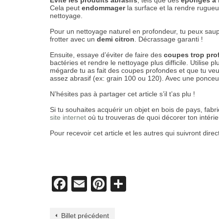
Évite les produits abrasifs
, tels que des
éponges à 
Cela peut
endommager
la surface et la rendre rugue
nettoyage.
Pour un nettoyage naturel en profondeur, tu peux sa
frotter avec un
demi citron
. Décrassage garanti !
Ensuite, essaye d’éviter de faire des
coupes trop pro
bactéries et rendre le nettoyage plus difficile. Utilise p
mégarde tu as fait des coupes profondes et que tu ve
assez abrasif (ex: grain 100 ou 120). Avec une ponceu
N’hésites pas à partager cet article s’il t’as plu !
Si tu souhaites acquérir un objet en bois de pays, fabri
site internet
où tu trouveras de quoi décorer ton intéri
Pour recevoir cet article et les autres qui suivront dire
Facebook
Email
Pinterest
Partager
Billet précédent