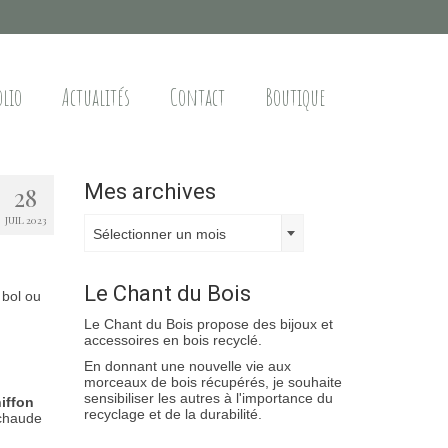
olio
Actualités
Contact
Boutique
Mes archives
28
JUIL 2023
Mes
Sélectionner un mois
archives
Le Chant du Bois
 bol ou
Le Chant du Bois propose des bijoux et
accessoires en bois recyclé.
En donnant une nouvelle vie aux
morceaux de bois récupérés, je souhaite
sensibiliser les autres à l'importance du
iffon
recyclage et de la durabilité.
 chaude