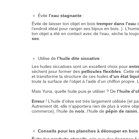
Évite
l’eau stagnante
:
Évite de laisser ton objet en bois
tremper dans l’eau
o
l’endroit idéal pour ranger ses bijoux en bois..). L’hum
ton objet a été en contact avec de l’eau, sèche la toujo
sec
.
Utilise de
l’huile dite siccative
:
Les huiles siccatives sont un excellent choix pour
entr
sèchent pour former des
pellicules flexibles
. Cette 
et transforme la structure de ces huiles
d’un état liqu
toute la surface de l’objet à l’aide d’un chiffon propre. 
Mais Yuna, quelle huile puis-je utiliser ? De
l’huile d’o
Erreur
! L’huile d’olive est très largement utilisée (et 
Autrement dit, elle n’apportera rien de plus à votre obj
commerce), l’huile de
noix
, l’huile de
pépin de raisin
,
Conseils pour les planches à découper en boi