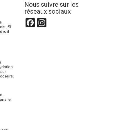
Nous suivre sur les
réseaux sociaux
Facebook
Instagram
as
is. Si
droit
s
ydation
sur
 odeurs.
e.
ans le