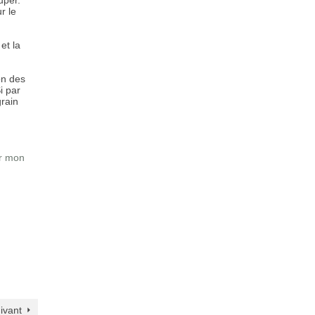
uper.
r le
et la
on des
Si par
grain
r mon
uivant