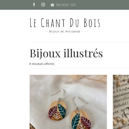
Votre panier
-
0,00
€
Bijoux illustrés
Trié
8 résultats affichés
par
popularité