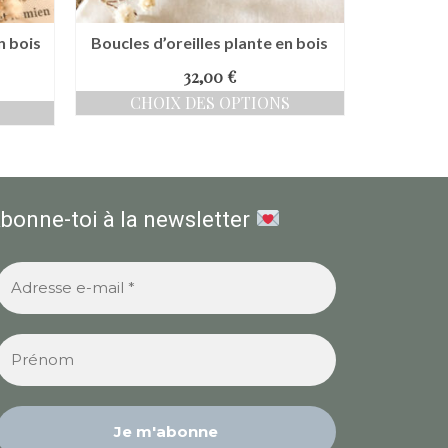
n bois
Boucles d’oreilles plante en bois
32,00
€
CHOIX DES OPTIONS
Ce
produit
a
plusieurs
variations.
Les
bonne-toi à la newsletter
options
peuvent
être
choisies
sur
la
page
du
produit