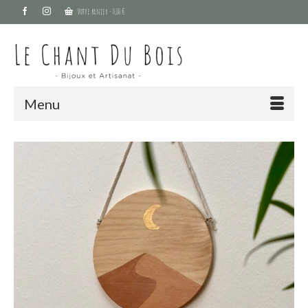
Votre panier
-
0,00
€
Menu