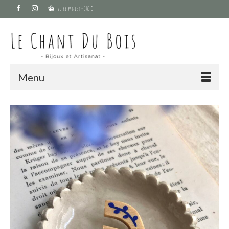
Votre panier
-
0,00
€
Menu