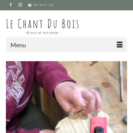
Votre panier
-
0,00
€
Menu