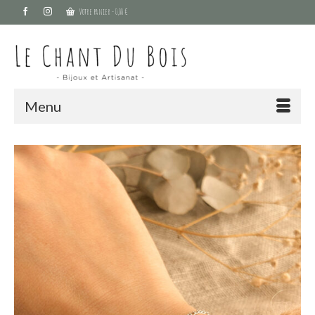
Votre panier
-
0,00
€
Menu