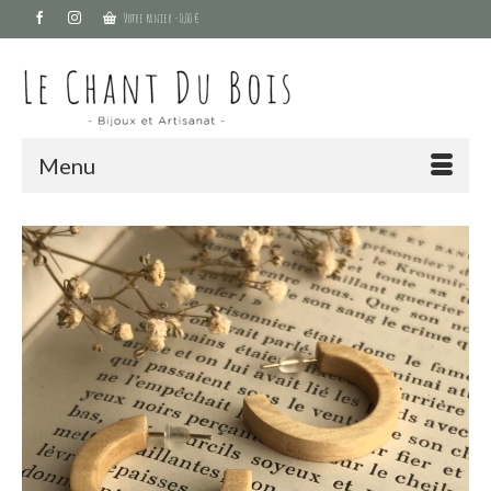
Votre panier
-
0,00
€
Menu