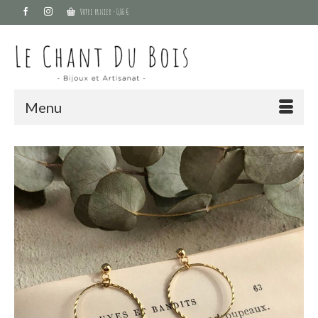
Votre panier
-
0,00
€
Menu