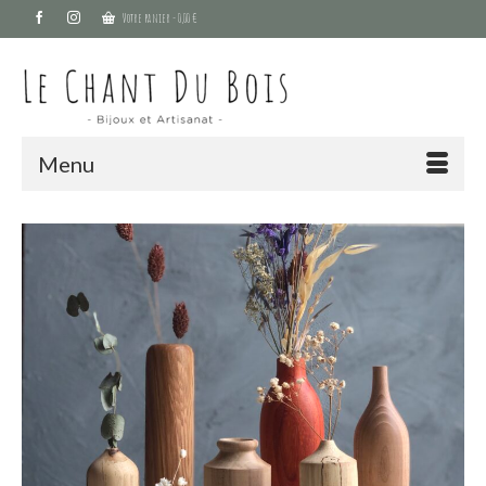
Votre panier
-
0,00
€
Menu