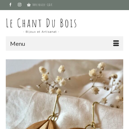
Votre panier
-
0,00
€
Menu