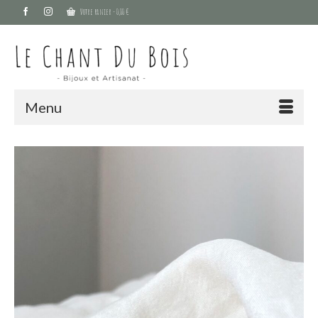
Votre panier
-
0,00
€
Menu